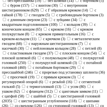
без прессшайбы
(19)
без шляпки
(14)
с бортиком
(5)
с буром
(157)
с винтом
(30)
с внутренним
шестигранником
(629)
с Г образным крюком
(14)
с
гайкой
(178)
с гвоздем
(5)
с грибовидным бортиком
(3)
с длинным сверлом
(23)
с зубцами
(34)
с
квадратным подголовником
(100)
с кольцом
(39)
с
коническим концом
(65)
с крюком
(16)
с крюком
полукруглым
(8)
с крюком прямоугольным
(16)
с
крюком-кольцом
(11)
с крючком
(3)
с металлическим
гвоздем
(68)
с наружным шестигранником
(7)
с
насечкой
(30)
с нейлоновым кольцом
(28)
с петлей
(8)
с пластиковым гвоздем
(37)
с плоским концом
(54)
с
плоской шляпкой
(6)
с полукольцом
(48)
с полукруглой
головкой
(250)
с полукруглой шляпкой
(3)
с потайной
головкой
(460)
с потайным бортиком
(29)
с
прессшайбой
(246)
с прорезью под установку шплинта
(36)
с просечкой
(19)
с прямым крюком
(3)
с
регулируемой опорой
(6)
с резьбой
(16)
с сегментной
гильзой
(5)
с термоголовкой
(13)
с усом
(80)
с
ушком
(62)
с фланцем
(312)
с цанговым замком
(11)
с цапфой
(58)
с шайбой
(5)
с шестигранной головкой
(2035)
с шестигранным углублением
(118)
с шипами
(26)
со сверлом
(126)
со стопорной головкой
(13)
со