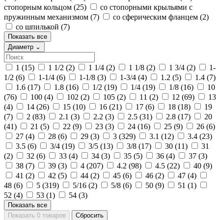
стопорным кольцом
(25)
со стопорными крыльями с
пружинным механизмом
(7)
со сферическим фланцем
(2)
со шпилькой
(7)
Показать все
Диаметр
⌄
1
(15)
1 1/2
(2)
1 1/4
(2)
1 1/8
(2)
1 3/4
(2)
1-
1/2
(6)
1-1/4
(6)
1-1/8
(3)
1-3/4
(4)
1.2
(5)
1.4
(7)
1.6
(17)
1.8
(16)
1/2
(19)
1/4
(19)
1/8
(16)
10
(76)
100
(4)
102
(2)
105
(2)
11
(2)
12
(69)
13
(4)
14
(26)
15
(10)
16
(21)
17
(6)
18
(18)
19
(7)
2
(83)
2.1
(3)
2.2
(3)
2.5
(31)
2.8
(17)
20
(41)
21
(5)
22
(9)
23
(3)
24
(16)
25
(9)
26
(6)
27
(4)
28
(6)
29
(3)
3
(329)
3.1
(12)
3.4
(23)
3.5
(6)
3/4
(19)
3/5
(13)
3/8
(17)
30
(11)
31
(2)
32
(6)
33
(4)
34
(3)
35
(5)
36
(4)
37
(3)
38
(7)
39
(3)
4
(207)
4.2
(98)
4.5
(22)
40
(9)
41
(2)
42
(5)
44
(2)
45
(6)
46
(2)
47
(4)
48
(6)
5
(319)
5/16
(2)
5/8
(6)
50
(9)
51
(1)
52
(4)
53
(1)
54
(3)
Показать все
Показать 0 товаров
Сбросить