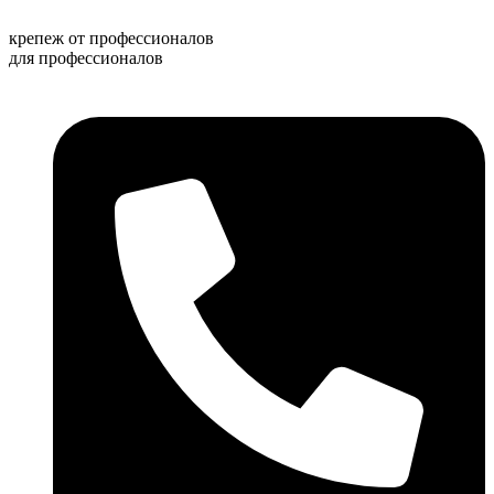
Перейти
к
крепеж от профессионалов
содержимому
для профессионалов