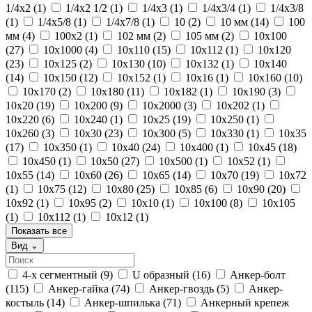
1/4x2
(1)
1/4x2 1/2
(1)
1/4x3
(1)
1/4x3/4
(1)
1/4x3/8
(1)
1/4x5/8
(1)
1/4x7/8
(1)
10
(2)
10 мм
(14)
100
мм
(4)
100x2
(1)
102 мм
(2)
105 мм
(2)
10x100
(27)
10x1000
(4)
10x110
(15)
10x112
(1)
10x120
(23)
10x125
(2)
10x130
(10)
10x132
(1)
10x140
(14)
10x150
(12)
10x152
(1)
10x16
(1)
10x160
(10)
10x170
(2)
10x180
(11)
10x182
(1)
10x190
(3)
10x20
(19)
10x200
(9)
10x2000
(3)
10x202
(1)
10x220
(6)
10x240
(1)
10x25
(19)
10x250
(1)
10x260
(3)
10x30
(23)
10x300
(5)
10x330
(1)
10x35
(17)
10x350
(1)
10x40
(24)
10x400
(1)
10x45
(18)
10x450
(1)
10x50
(27)
10x500
(1)
10x52
(1)
10x55
(14)
10x60
(26)
10x65
(14)
10x70
(19)
10x72
(1)
10x75
(12)
10x80
(25)
10x85
(6)
10x90
(20)
10x92
(1)
10x95
(2)
10х10
(1)
10х100
(8)
10х105
(1)
10х112
(1)
10х12
(1)
Показать все
Вид
⌄
4-х сегментный
(9)
U образный
(16)
Анкер-болт
(115)
Анкер-гайка
(74)
Анкер-гвоздь
(5)
Анкер-
костыль
(14)
Анкер-шпилька
(71)
Анкерный крепеж