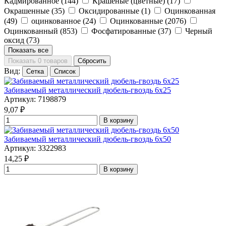
Кадмированное
(144)
Крашеные (цветные)
(17)
Окрашенные
(35)
Оксидированные
(1)
Оцинкованная
(49)
оцинкованное
(24)
Оцинкованные
(2076)
Оцинкованный
(853)
Фосфатированные
(37)
Черный
оксид
(73)
Показать все
Показать 0 товаров
Сбросить
Вид:
Сетка
Список
Забиваемый металлический дюбель-гвоздь 6x25
Артикул: 7198879
9,07
₽
В корзину
Забиваемый металлический дюбель-гвоздь 6x50
Артикул: 3322983
14,25
₽
В корзину