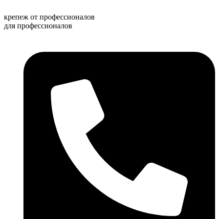
Перейти
к
крепеж от профессионалов
содержимому
для профессионалов