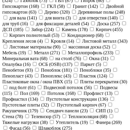
(324)
Газоблок
(73)
ГВЛ
(87)
Гипрок
(60)
Гипсокартон
(168)
ГКЛ
(58)
Гранит
(142)
Двойной
гипсокартон
(63)
Дерево
(320)
Деревянные полы
(248)
для вала
(141)
для винта
(3)
для отверстия
(140)
для труб
(16)
для фиксации деталей
(54)
Доска
(257)
ДСП
(185)
Забор
(224)
Камень
(178)
Кирпич
(455)
Кирпич полнотелый
(53)
Кондиционер
(68)
Крепления лесов
(4)
Кровля
(14)
Листовой металл
(343)
Листовые материалы
(90)
массивная доска
(52)
Мебель
(19)
Металл
(271)
Металлопрофиль
(233)
Минеральная вата
(68)
на столб
(76)
Окна
(31)
Опалубка
(16)
ОСБ (OSB)
(137)
Паркет
(5)
Пенобетон
(93)
Пеноблок
(181)
Пеноблоки
(35)
Пенопласт
(43)
Пеноплекс
(43)
Пластик
(124)
Пластиковые окна / окна ПВХ
(15)
Плиты перекрытия
(30)
под болт
(61)
Подвесной потолок
(56)
Подвесы
(115)
Пол
(169)
Потолок
(168)
Профлист
(13)
Профнастил
(134)
Пустотелые конструкции
(136)
Пустотелые плиты
(32)
Пустотелый кирпич
(67)
Ракушечник
(179)
Сендвич панели
(23)
СИП
(1)
Стена
(78)
Телевизор
(57)
Теплоизоляция
(68)
Тяжелые нагрузки
(38)
Утеплитель
(19)
Фанера
(269)
Фасад
(56)
Шлакоблок
(275)