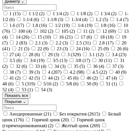
Диаметр
⌄
1
(15)
1 1/2
(2)
1 1/4
(2)
1 1/8
(2)
1 3/4
(2)
1-
1/2
(6)
1-1/4
(6)
1-1/8
(3)
1-3/4
(4)
1.2
(5)
1.4
(7)
1.6
(17)
1.8
(16)
1/2
(19)
1/4
(19)
1/8
(16)
10
(76)
100
(4)
102
(2)
105
(2)
11
(2)
12
(69)
13
(4)
14
(26)
15
(10)
16
(21)
17
(6)
18
(18)
19
(7)
2
(83)
2.1
(3)
2.2
(3)
2.5
(31)
2.8
(17)
20
(41)
21
(5)
22
(9)
23
(3)
24
(16)
25
(9)
26
(6)
27
(4)
28
(6)
29
(3)
3
(329)
3.1
(12)
3.4
(23)
3.5
(6)
3/4
(19)
3/5
(13)
3/8
(17)
30
(11)
31
(2)
32
(6)
33
(4)
34
(3)
35
(5)
36
(4)
37
(3)
38
(7)
39
(3)
4
(207)
4.2
(98)
4.5
(22)
40
(9)
41
(2)
42
(5)
44
(2)
45
(6)
46
(2)
47
(4)
48
(6)
5
(319)
5/16
(2)
5/8
(6)
50
(9)
51
(1)
52
(4)
53
(1)
54
(3)
Показать все
Покрытие
⌄
Анодированные
(21)
Без покрытия
(2615)
Белый
цинк
(176)
Горячий цинк
(20)
Горячий цинк
(горячеоцинкованная)
(2)
Желтый цинк
(269)