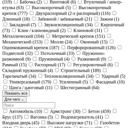
(119)
Бабочка
(2)
Винтовой
(6)
Втулочный / анкер-
втулка
(63)
Высокопрочный
(5)
Высокопрочный
крепеж
(777)
Двухраспорный (2-х распорный)
(116)
Длинный
(18)
Забивной / забиваемый
(21)
Зажим
(1)
Закладной
(7)
Звукоизоляционный
(34)
Кирпичный
(73)
Клин / клиновидный
(2)
Клиновой
(31)
Металлический
(104)
Метрический крепеж
(151)
Механический
(153)
Молли
(24)
Оконный
(15)
Оцинкованный крепеж
(187)
Перфорированный
(126)
Подвесной
(32)
Потолочный
(33)
Пружинно-
разжимной
(9)
Пружинный
(4)
Разжимной
(9)
Рамный
(15)
Распорный
(17)
Регулировочный
(6)
Складной пружинный
(4)
Строительный
(189)
Тарельчатый
(34)
Теплоизоляционный
(34)
Ударный
(5)
Универсальный
(179)
Усиленный
(5)
Фасадный
(10)
Цанга / цанговый
(11)
Шестигранный
(64)
Показать все
Для чего
⌄
Автомобиль
(10)
Армстронг
(30)
Бетон
(459)
Брус
(137)
Вагонка
(5)
Водонагреватель
(41)
Входная дверь
(45)
Высокие нагрузки
(71)
Газобетон