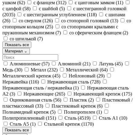
ушком
(62)
с фланцем
(312)
с цанговым замком
(11)
с цапфой
(58)
с шайбой
(5)
с шестигранной головкой
(2035)
с шестигранным углублением
(118)
с шипами
(26)
со сверлом
(126)
со стопорной головкой
(13)
со
стопорным кольцом
(25)
со стопорными крыльями с
пружинным механизмом
(7)
со сферическим фланцем
(2)
со шпилькой
(7)
Показать все
Материал
⌄
Алюминиевые
(57)
Алюминий
(21)
Латунь
(45)
Медь
(30)
Металл
(232)
Металлический
(64)
Металлический крепеж
(45)
Нейлоновый
(29)
Нержавейка
(116)
Нержавеющая сталь
(728)
Нержавеющая сталь / нержавейка
(1)
Нержавеющая сталь
А2
(3)
Нержавеющие
(265)
Нержавеющий крепеж
(175)
Оцинкованная сталь
(56)
Пластик
(2)
Пластиковый /
пластмассовый
(33)
Пластиковый крепеж
(6)
Полиамидный крепеж
(5)
Полипропилен
(1)
Полипропиленовый
(151)
Сталь
(4519)
Сталь А1
(10)
Сталь А5
(1)
Стальной крепеж
(1170)
Показать все