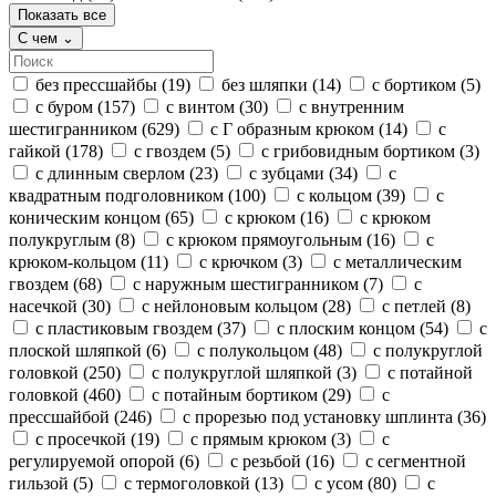
Показать все
С чем
⌄
без прессшайбы
(19)
без шляпки
(14)
с бортиком
(5)
с буром
(157)
с винтом
(30)
с внутренним
шестигранником
(629)
с Г образным крюком
(14)
с
гайкой
(178)
с гвоздем
(5)
с грибовидным бортиком
(3)
с длинным сверлом
(23)
с зубцами
(34)
с
квадратным подголовником
(100)
с кольцом
(39)
с
коническим концом
(65)
с крюком
(16)
с крюком
полукруглым
(8)
с крюком прямоугольным
(16)
с
крюком-кольцом
(11)
с крючком
(3)
с металлическим
гвоздем
(68)
с наружным шестигранником
(7)
с
насечкой
(30)
с нейлоновым кольцом
(28)
с петлей
(8)
с пластиковым гвоздем
(37)
с плоским концом
(54)
с
плоской шляпкой
(6)
с полукольцом
(48)
с полукруглой
головкой
(250)
с полукруглой шляпкой
(3)
с потайной
головкой
(460)
с потайным бортиком
(29)
с
прессшайбой
(246)
с прорезью под установку шплинта
(36)
с просечкой
(19)
с прямым крюком
(3)
с
регулируемой опорой
(6)
с резьбой
(16)
с сегментной
гильзой
(5)
с термоголовкой
(13)
с усом
(80)
с