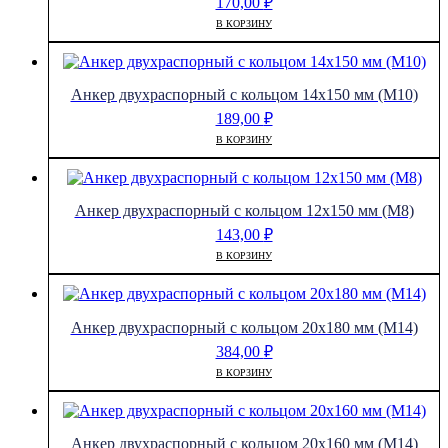
170,00
₽
B
068506,
В КОРЗИНУ
оцинкованная
сталь
Анкер двухраспорный с кольцом 14х150 мм (М10)
189,00
₽
В КОРЗИНУ
Анкер двухраспорный с кольцом 12х150 мм (М8)
143,00
₽
В КОРЗИНУ
Анкер двухраспорный с кольцом 20х180 мм (М14)
384,00
₽
В КОРЗИНУ
Анкер двухраспорный с кольцом 20х160 мм (М14)