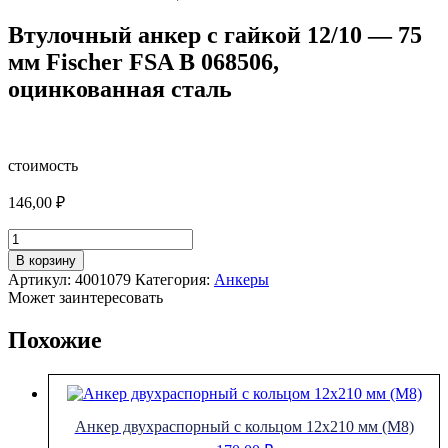
Втулочный анкер с гайкой 12/10 — 75
мм Fischer FSA B 068506,
оцинкованная сталь
стоимость
146,00
₽
Количество
товара
В корзину
Втулочный
Артикул:
4001079
Категория:
Анкеры
анкер
Может заинтересовать
с
гайкой
Похожие
12/10
-
75
мм
Fischer
Анкер двухраспорный с кольцом 12х210 мм (М8)
FSA