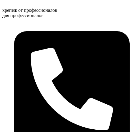
Перейти
к
крепеж от профессионалов
содержимому
для профессионалов