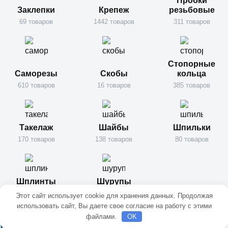
Пробки
Заклепки
Крепеж
резьбовые
69 товаров
1442 товаров
311 товаров
Стопорные
Саморезы
Скобы
кольца
610 товаров
16 товаров
385 товаров
Такелаж
Шайбы
Шпильки
170 товаров
138 товаров
80 товаров
Шплинты
Шурупы
61 товаров
344 товаров
Этот сайт использует cookie для хранения данных. Продолжая
использовать сайт, Вы даете свое согласие на работу с этими
файлами.
OK