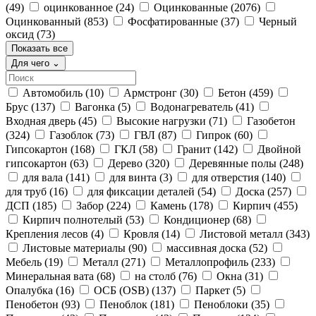
(49)
оцинкованное
(24)
Оцинкованные
(2076)
Оцинкованный
(853)
Фосфатированные
(37)
Черный
оксид
(73)
Показать все
Для чего
⌄
Автомобиль
(10)
Армстронг
(30)
Бетон
(459)
Брус
(137)
Вагонка
(5)
Водонагреватель
(41)
Входная дверь
(45)
Высокие нагрузки
(71)
Газобетон
(324)
Газоблок
(73)
ГВЛ
(87)
Гипрок
(60)
Гипсокартон
(168)
ГКЛ
(58)
Гранит
(142)
Двойной
гипсокартон
(63)
Дерево
(320)
Деревянные полы
(248)
для вала
(141)
для винта
(3)
для отверстия
(140)
для труб
(16)
для фиксации деталей
(54)
Доска
(257)
ДСП
(185)
Забор
(224)
Камень
(178)
Кирпич
(455)
Кирпич полнотелый
(53)
Кондиционер
(68)
Крепления лесов
(4)
Кровля
(14)
Листовой металл
(343)
Листовые материалы
(90)
массивная доска
(52)
Мебель
(19)
Металл
(271)
Металлопрофиль
(233)
Минеральная вата
(68)
на столб
(76)
Окна
(31)
Опалубка
(16)
ОСБ (OSB)
(137)
Паркет
(5)
Пенобетон
(93)
Пеноблок
(181)
Пеноблоки
(35)