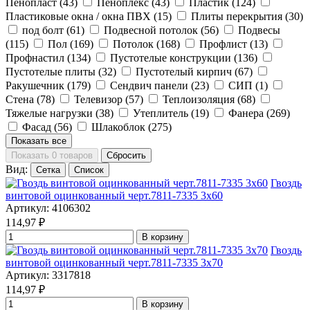
Пенопласт
(43)
Пеноплекс
(43)
Пластик
(124)
Пластиковые окна / окна ПВХ
(15)
Плиты перекрытия
(30)
под болт
(61)
Подвесной потолок
(56)
Подвесы
(115)
Пол
(169)
Потолок
(168)
Профлист
(13)
Профнастил
(134)
Пустотелые конструкции
(136)
Пустотелые плиты
(32)
Пустотелый кирпич
(67)
Ракушечник
(179)
Сендвич панели
(23)
СИП
(1)
Стена
(78)
Телевизор
(57)
Теплоизоляция
(68)
Тяжелые нагрузки
(38)
Утеплитель
(19)
Фанера
(269)
Фасад
(56)
Шлакоблок
(275)
Показать все
Показать 0 товаров
Сбросить
Вид:
Сетка
Список
Гвоздь
винтовой оцинкованный черт.7811-7335 3x60
Артикул: 4106302
114,97
₽
В корзину
Гвоздь
винтовой оцинкованный черт.7811-7335 3x70
Артикул: 3317818
114,97
₽
В корзину