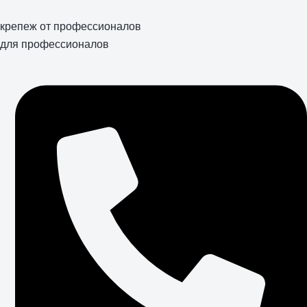
Перейти
к
крепеж от профессионалов
содержимому
для профессионалов