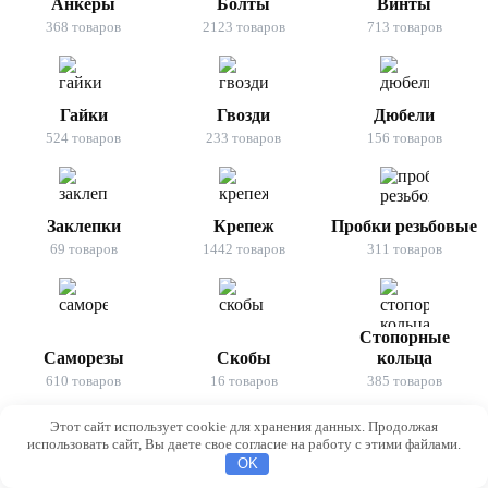
Анкеры
Болты
Винты
368 товаров
2123 товаров
713 товаров
Гайки
Гвозди
Дюбели
524 товаров
233 товаров
156 товаров
Заклепки
Крепеж
Пробки резьбовые
69 товаров
1442 товаров
311 товаров
Стопорные
Саморезы
Скобы
кольца
610 товаров
16 товаров
385 товаров
Этот сайт использует cookie для хранения данных. Продолжая
использовать сайт, Вы даете свое согласие на работу с этими файлами.
OK
Такелаж
Шайбы
Шпильки