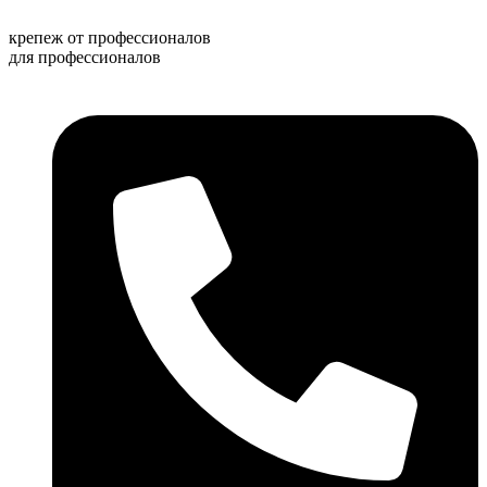
Перейти
к
крепеж от профессионалов
содержимому
для профессионалов