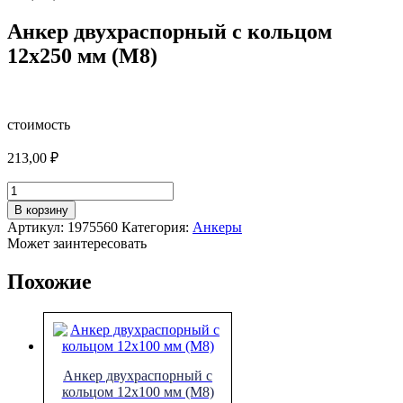
Анкер двухраспорный с кольцом
12х250 мм (М8)
стоимость
213,00
₽
Количество
товара
В корзину
Анкер
Артикул:
1975560
Категория:
Анкеры
двухраспорный
Может заинтересовать
с
кольцом
Похожие
12х250
мм
(М8)
Анкер двухраспорный с
кольцом 12х100 мм (М8)