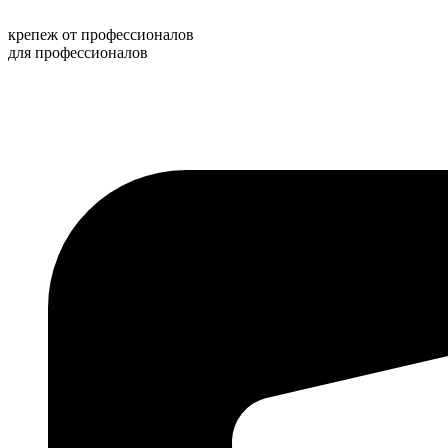
Перейти
к
крепеж от профессионалов
содержимому
для профессионалов