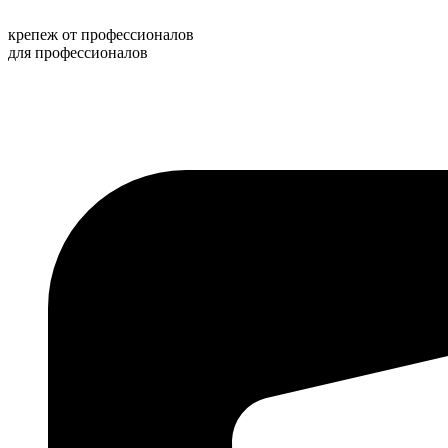
Перейти
к
крепеж от профессионалов
содержимому
для профессионалов