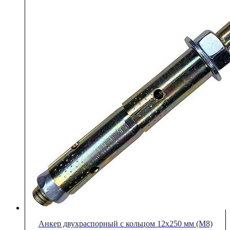
Анкер двухраспорный с кольцом 12х250 мм (М8)