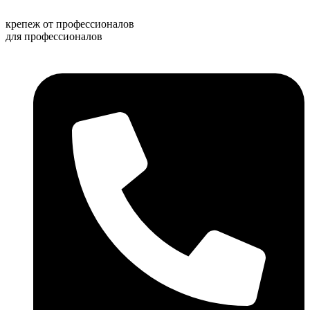
Перейти
к
крепеж от профессионалов
содержимому
для профессионалов