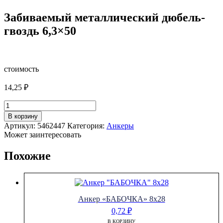
Забиваемый металлический дюбель-
гвоздь 6,3×50
стоимость
14,25
₽
Количество
товара
В корзину
Забиваемый
Артикул:
5462447
Категория:
Анкеры
металлический
Может заинтересовать
дюбель-
гвоздь
Похожие
6,3x50
Анкер «БАБОЧКА» 8х28
0,72
₽
В КОРЗИНУ