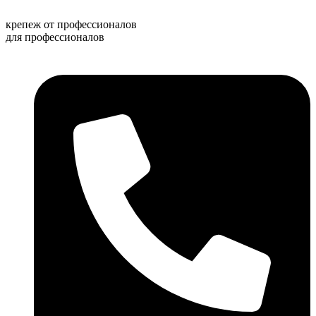
Перейти
к
крепеж от профессионалов
содержимому
для профессионалов