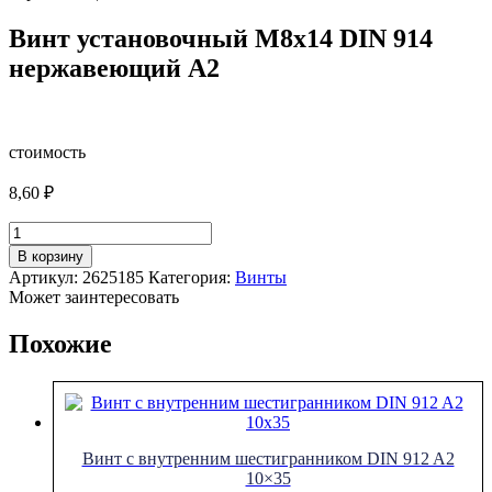
Винт установочный М8х14 DIN 914
нержавеющий А2
стоимость
8,60
₽
Количество
товара
В корзину
Винт
Артикул:
2625185
Категория:
Винты
установочный
Может заинтересовать
М8х14
DIN
Похожие
914
нержавеющий
А2
Винт с внутренним шестигранником DIN 912 A2
10×35