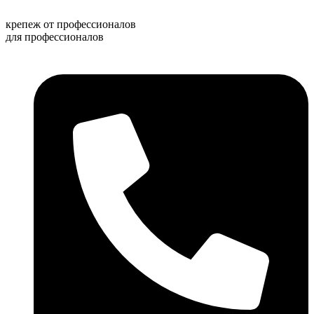
Перейти
к
крепеж от профессионалов
содержимому
для профессионалов