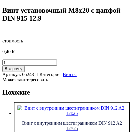
Винт установочный М8х20 с цапфой
DIN 915 12.9
стоимость
9,40
₽
Количество
товара
В корзину
Винт
Артикул:
6624311
Категория:
Винты
установочный
Может заинтересовать
М8х20
с
Похожие
цапфой
DIN
915
12.9
Винт с внутренним шестигранником DIN 912 A2
12×25