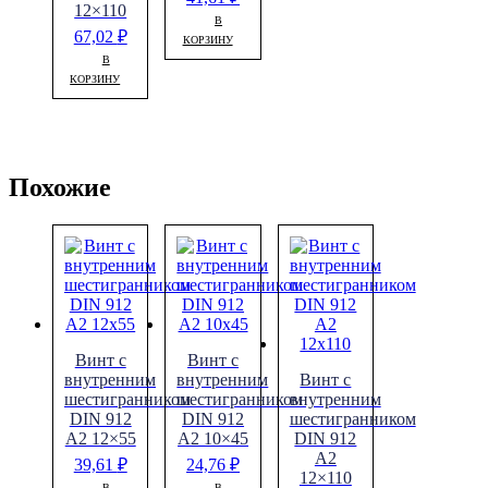
12×110
В
67,02
₽
КОРЗИНУ
В
КОРЗИНУ
Похожие
Винт с
Винт с
внутренним
внутренним
Винт с
шестигранником
шестигранником
внутренним
DIN 912
DIN 912
шестигранником
A2 12×55
A2 10×45
DIN 912
A2
39,61
₽
24,76
₽
12×110
В
В