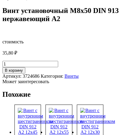
Винт установочный М8х50 DIN 913
нержавеющий А2
стоимость
35,80
₽
Количество
товара
В корзину
Винт
Артикул:
3724686
Категория:
Винты
установочный
Может заинтересовать
М8х50
DIN
Похожие
913
нержавеющий
А2