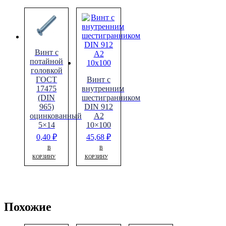
Винт с
потайной
головкой
ГОСТ
Винт с
17475
внутренним
(DIN
шестигранником
965)
DIN 912
оцинкованный
A2
5×14
10×100
0,40
₽
45,68
₽
В
В
КОРЗИНУ
КОРЗИНУ
Похожие