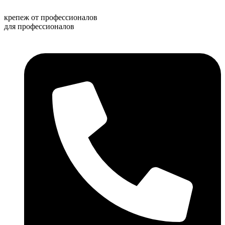
Перейти
к
крепеж от профессионалов
содержимому
для профессионалов