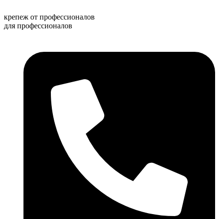
Перейти
к
крепеж от профессионалов
содержимому
для профессионалов