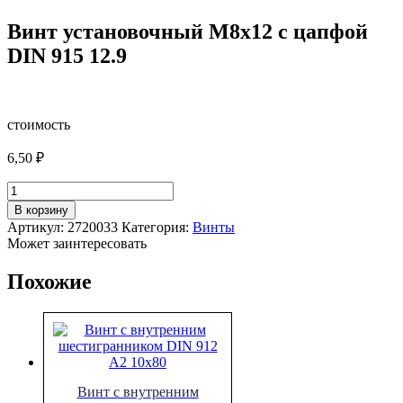
Винт установочный М8х12 с цапфой
DIN 915 12.9
стоимость
6,50
₽
Количество
товара
В корзину
Винт
Артикул:
2720033
Категория:
Винты
установочный
Может заинтересовать
М8х12
с
Похожие
цапфой
DIN
915
12.9
Винт с внутренним