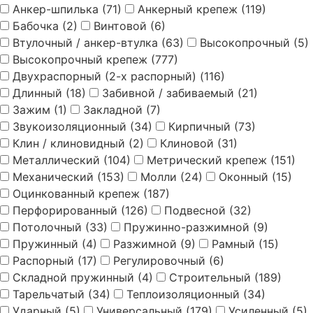
Анкер-шпилька
(71)
Анкерный крепеж
(119)
Бабочка
(2)
Винтовой
(6)
Втулочный / анкер-втулка
(63)
Высокопрочный
(5)
Высокопрочный крепеж
(777)
Двухраспорный (2-х распорный)
(116)
Длинный
(18)
Забивной / забиваемый
(21)
Зажим
(1)
Закладной
(7)
Звукоизоляционный
(34)
Кирпичный
(73)
Клин / клиновидный
(2)
Клиновой
(31)
Металлический
(104)
Метрический крепеж
(151)
Механический
(153)
Молли
(24)
Оконный
(15)
Оцинкованный крепеж
(187)
Перфорированный
(126)
Подвесной
(32)
Потолочный
(33)
Пружинно-разжимной
(9)
Пружинный
(4)
Разжимной
(9)
Рамный
(15)
Распорный
(17)
Регулировочный
(6)
Складной пружинный
(4)
Строительный
(189)
Тарельчатый
(34)
Теплоизоляционный
(34)
Ударный
(5)
Универсальный
(179)
Усиленный
(5)