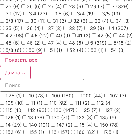
25
(9)
26
(6)
27
(4)
28
(6)
29
(3)
3
(329)
3.1
(12)
3.4
(23)
3.5
(6)
3/4
(19)
3/5
(13)
3/8
(17)
30
(11)
31
(2)
32
(6)
33
(4)
34
(3)
35
(5)
36
(4)
37
(3)
38
(7)
39
(3)
4
(207)
4.2
(98)
4.5
(22)
40
(9)
41
(2)
42
(5)
44
(2)
45
(6)
46
(2)
47
(4)
48
(6)
5
(319)
5/16
(2)
5/8
(6)
50
(9)
51
(1)
52
(4)
53
(1)
54
(3)
Показать все
Длина
⌄
1.25
(1)
10
(78)
100
(180)
1000
(44)
102
(3)
105
(10)
11
(1)
110
(92)
111
(2)
112
(4)
115
(10)
12
(93)
120
(147)
125
(7)
127
(2)
129
(1)
13
(39)
130
(71)
132
(3)
135
(6)
14
(29)
140
(101)
147
(2)
15
(4)
150
(78)
152
(6)
155
(1)
16
(157)
160
(82)
17.5
(1)