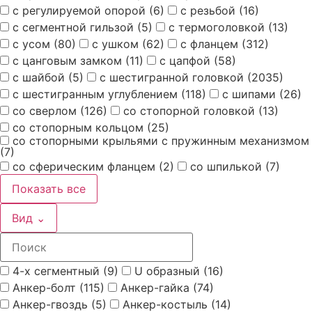
с регулируемой опорой
(6)
с резьбой
(16)
с сегментной гильзой
(5)
с термоголовкой
(13)
с усом
(80)
с ушком
(62)
с фланцем
(312)
с цанговым замком
(11)
с цапфой
(58)
с шайбой
(5)
с шестигранной головкой
(2035)
с шестигранным углублением
(118)
с шипами
(26)
со сверлом
(126)
со стопорной головкой
(13)
со стопорным кольцом
(25)
со стопорными крыльями с пружинным механизмом
(7)
со сферическим фланцем
(2)
со шпилькой
(7)
Показать все
Вид
⌄
4-х сегментный
(9)
U образный
(16)
Анкер-болт
(115)
Анкер-гайка
(74)
Анкер-гвоздь
(5)
Анкер-костыль
(14)