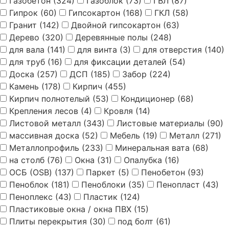
Газобетон
(324)
Газоблок
(73)
ГВЛ
(87)
Гипрок
(60)
Гипсокартон
(168)
ГКЛ
(58)
Гранит
(142)
Двойной гипсокартон
(63)
Дерево
(320)
Деревянные полы
(248)
для вала
(141)
для винта
(3)
для отверстия
(140)
для труб
(16)
для фиксации деталей
(54)
Доска
(257)
ДСП
(185)
Забор
(224)
Камень
(178)
Кирпич
(455)
Кирпич полнотелый
(53)
Кондиционер
(68)
Крепления лесов
(4)
Кровля
(14)
Листовой металл
(343)
Листовые материалы
(90)
массивная доска
(52)
Мебель
(19)
Металл
(271)
Металлопрофиль
(233)
Минеральная вата
(68)
на столб
(76)
Окна
(31)
Опалубка
(16)
ОСБ (OSB)
(137)
Паркет
(5)
Пенобетон
(93)
Пеноблок
(181)
Пеноблоки
(35)
Пенопласт
(43)
Пеноплекс
(43)
Пластик
(124)
Пластиковые окна / окна ПВХ
(15)
Плиты перекрытия
(30)
под болт
(61)