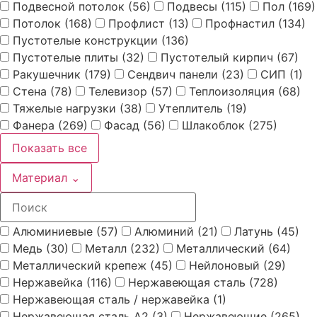
Подвесной потолок
(56)
Подвесы
(115)
Пол
(169)
Потолок
(168)
Профлист
(13)
Профнастил
(134)
Пустотелые конструкции
(136)
Пустотелые плиты
(32)
Пустотелый кирпич
(67)
Ракушечник
(179)
Сендвич панели
(23)
СИП
(1)
Стена
(78)
Телевизор
(57)
Теплоизоляция
(68)
Тяжелые нагрузки
(38)
Утеплитель
(19)
Фанера
(269)
Фасад
(56)
Шлакоблок
(275)
Показать все
Материал
⌄
Алюминиевые
(57)
Алюминий
(21)
Латунь
(45)
Медь
(30)
Металл
(232)
Металлический
(64)
Металлический крепеж
(45)
Нейлоновый
(29)
Нержавейка
(116)
Нержавеющая сталь
(728)
Нержавеющая сталь / нержавейка
(1)
Нержавеющая сталь А2
(3)
Нержавеющие
(265)