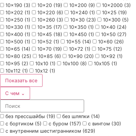
10x190
(3)
10x20
(19)
10x200
(9)
10x2000
(3)
10x202
(1)
10x220
(6)
10x240
(1)
10x25
(19)
10x250
(1)
10x260
(3)
10x30
(23)
10x300
(5)
10x330
(1)
10x35
(17)
10x350
(1)
10x40
(24)
10x400
(1)
10x45
(18)
10x450
(1)
10x50
(27)
10x500
(1)
10x52
(1)
10x55
(14)
10x60
(26)
10x65
(14)
10x70
(19)
10x72
(1)
10x75
(12)
10x80
(25)
10x85
(6)
10x90
(20)
10x92
(1)
10x95
(2)
10х10
(1)
10х100
(8)
10х105
(1)
10х112
(1)
10х12
(1)
Показать все
С чем
⌄
без прессшайбы
(19)
без шляпки
(14)
с бортиком
(5)
с буром
(157)
с винтом
(30)
с внутренним шестигранником
(629)