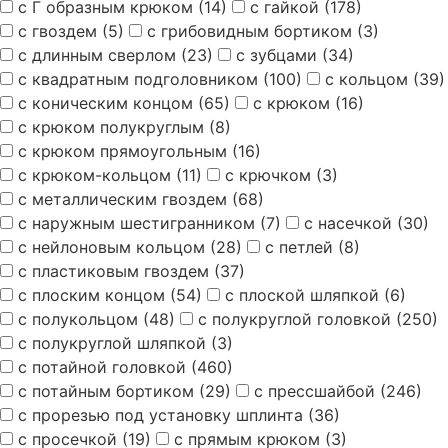
с Г образным крюком
(14)
с гайкой
(178)
с гвоздем
(5)
с грибовидным бортиком
(3)
с длинным сверлом
(23)
с зубцами
(34)
с квадратным подголовником
(100)
с кольцом
(39)
с коническим концом
(65)
с крюком
(16)
с крюком полукруглым
(8)
с крюком прямоугольным
(16)
с крюком-кольцом
(11)
с крючком
(3)
с металлическим гвоздем
(68)
с наружным шестигранником
(7)
с насечкой
(30)
с нейлоновым кольцом
(28)
с петлей
(8)
с пластиковым гвоздем
(37)
с плоским концом
(54)
с плоской шляпкой
(6)
с полукольцом
(48)
с полукруглой головкой
(250)
с полукруглой шляпкой
(3)
с потайной головкой
(460)
с потайным бортиком
(29)
с прессшайбой
(246)
с прорезью под установку шплинта
(36)
с просечкой
(19)
с прямым крюком
(3)