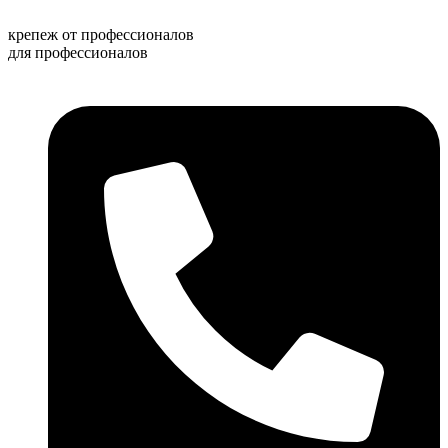
Перейти
к
крепеж от профессионалов
содержимому
для профессионалов