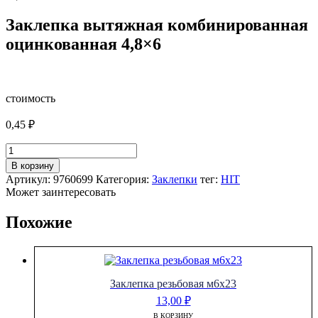
Заклепка вытяжная комбинированная
оцинкованная 4,8×6
стоимость
0,45
₽
Количество
товара
В корзину
Заклепка
Артикул:
9760699
Категория:
Заклепки
тег:
HIT
вытяжная
Может заинтересовать
комбинированная
оцинкованная
Похожие
4,8x6
Заклепка резьбовая м6х23
13,00
₽
В КОРЗИНУ