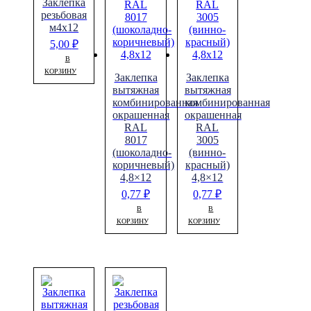
Заклепка
резьбовая
м4х12
5,00
₽
В
КОРЗИНУ
Заклепка
Заклепка
вытяжная
вытяжная
комбинированная
комбинированная
окрашенная
окрашенная
RAL
RAL
8017
3005
(шоколадно-
(винно-
коричневый)
красный)
4,8×12
4,8×12
0,77
₽
0,77
₽
В
В
КОРЗИНУ
КОРЗИНУ