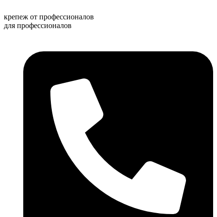
Перейти
к
крепеж от профессионалов
содержимому
для профессионалов