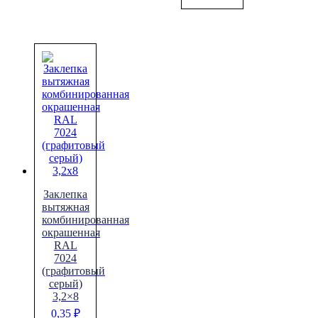
Заклепка
вытяжная
комбинированная
окрашенная
RAL
7024
(графитовый
серый)
3,2×8
0,35
₽