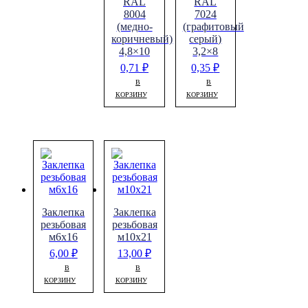
RAL
RAL
8004
7024
(медно-
(графитовый
коричневый)
серый)
4,8×10
3,2×8
0,71
₽
0,35
₽
В
В
КОРЗИНУ
КОРЗИНУ
Заклепка
Заклепка
резьбовая
резьбовая
м6х16
м10х21
6,00
₽
13,00
₽
В
В
КОРЗИНУ
КОРЗИНУ