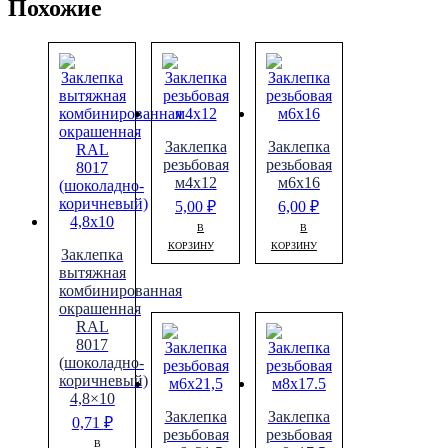
Похожие
Заклепка
Заклепка
резьбовая
резьбовая
м4х12
м6х16
5,00
₽
6,00
₽
В
В
КОРЗИНУ
КОРЗИНУ
Заклепка
вытяжная
комбинированная
окрашенная
RAL
8017
(шоколадно-
коричневый)
4,8×10
Заклепка
Заклепка
0,71
₽
резьбовая
резьбовая
В