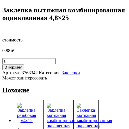
Заклепка вытяжная комбинированная
оцинкованная 4,8×25
стоимость
0,88
₽
Количество
товара
В корзину
Заклепка
Артикул:
3763342
Категория:
Заклепки
вытяжная
Может заинтересовать
комбинированная
оцинкованная
Похожие
4,8x25