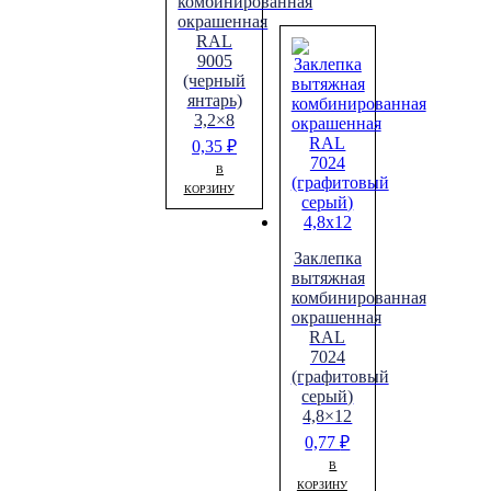
комбинированная
окрашенная
RAL
9005
(черный
янтарь)
3,2×8
0,35
₽
В
КОРЗИНУ
Заклепка
вытяжная
комбинированная
окрашенная
RAL
7024
(графитовый
серый)
4,8×12
0,77
₽
В
КОРЗИНУ