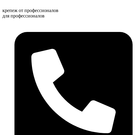
Перейти
к
крепеж от профессионалов
содержимому
для профессионалов