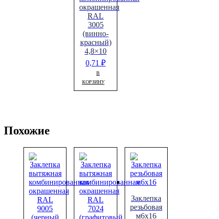
окрашенная
RAL
3005
(винно-
красный)
4,8×10
0,71
₽
В
КОРЗИНУ
Похожие
Заклепка
резьбовая
м6х16