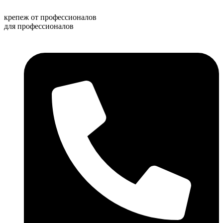
Перейти
к
крепеж от профессионалов
содержимому
для профессионалов