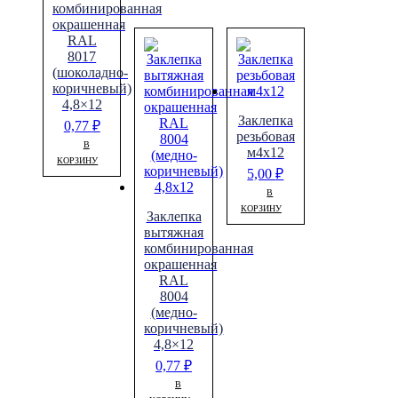
комбинированная
окрашенная
RAL
8017
(шоколадно-
коричневый)
4,8×12
Заклепка
0,77
₽
резьбовая
В
м4х12
КОРЗИНУ
5,00
₽
В
КОРЗИНУ
Заклепка
вытяжная
комбинированная
окрашенная
RAL
8004
(медно-
коричневый)
4,8×12
0,77
₽
В