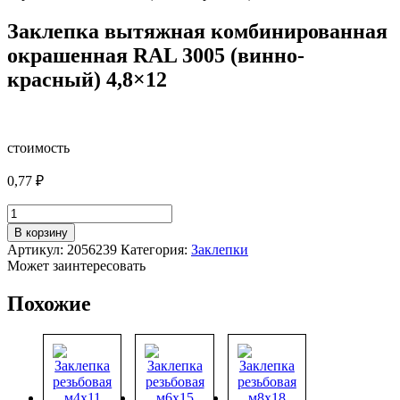
Заклепка вытяжная комбинированная
окрашенная RAL 3005 (винно-
красный) 4,8×12
стоимость
0,77
₽
Количество
товара
В корзину
Заклепка
Артикул:
2056239
Категория:
Заклепки
вытяжная
Может заинтересовать
комбинированная
окрашенная
Похожие
RAL
3005
(винно-
красный)
4,8x12