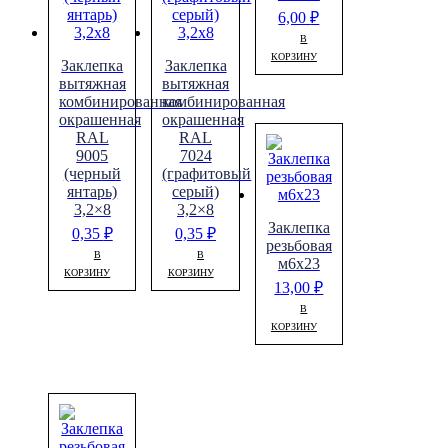
6,00
₽
В
КОРЗИНУ
Заклепка
Заклепка
вытяжная
вытяжная
комбинированная
комбинированная
окрашенная
окрашенная
RAL
RAL
9005
7024
(черный
(графитовый
янтарь)
серый)
3,2×8
3,2×8
Заклепка
0,35
₽
0,35
₽
резьбовая
В
В
м6х23
КОРЗИНУ
КОРЗИНУ
13,00
₽
В
КОРЗИНУ