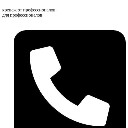
Перейти
к
крепеж от профессионалов
содержимому
для профессионалов