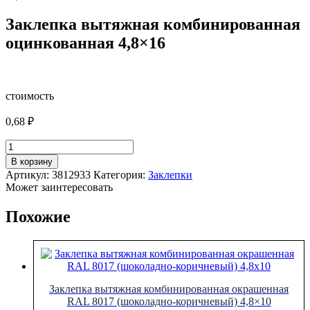
Заклепка вытяжная комбинированная
оцинкованная 4,8×16
стоимость
0,68
₽
Количество
товара
В корзину
Заклепка
Артикул:
3812933
Категория:
Заклепки
вытяжная
Может заинтересовать
комбинированная
оцинкованная
Похожие
4,8x16
Заклепка вытяжная комбинированная окрашенная
RAL 8017 (шоколадно-коричневый) 4,8×10