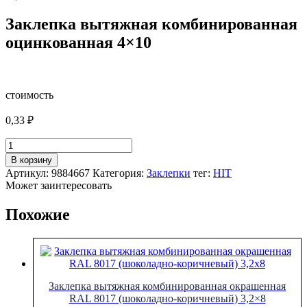
Заклепка вытяжная комбинированная
оцинкованная 4×10
стоимость
0,33
₽
Количество
товара
В корзину
Заклепка
Артикул:
9884667
Категория:
Заклепки
тег:
HIT
вытяжная
Может заинтересовать
комбинированная
оцинкованная
Похожие
4x10
Заклепка вытяжная комбинированная окрашенная
RAL 8017 (шоколадно-коричневый) 3,2×8