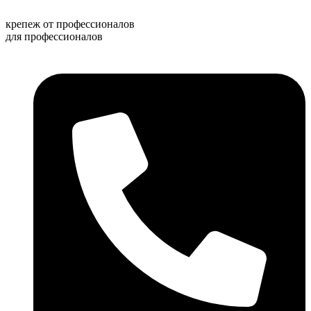
Перейти
к
крепеж от профессионалов
содержимому
для профессионалов