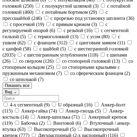
головкой
(250)
с полукруглой шляпкой
(3)
с потайной
головкой
(460)
с потайным бортиком
(29)
с
прессшайбой
(246)
с прорезью под установку шплинта
(36)
с просечкой
(19)
с прямым крюком
(3)
с
регулируемой опорой
(6)
с резьбой
(16)
с сегментной
гильзой
(5)
с термоголовкой
(13)
с усом
(80)
с
ушком
(62)
с фланцем
(312)
с цанговым замком
(11)
с цапфой
(58)
с шайбой
(5)
с шестигранной головкой
(2035)
с шестигранным углублением
(118)
с шипами
(26)
со сверлом
(126)
со стопорной головкой
(13)
со
стопорным кольцом
(25)
со стопорными крыльями с
пружинным механизмом
(7)
со сферическим фланцем
(2)
со шпилькой
(7)
Показать все
Вид
⌄
4-х сегментный
(9)
U образный
(16)
Анкер-болт
(115)
Анкер-гайка
(74)
Анкер-гвоздь
(5)
Анкер-
костыль
(14)
Анкер-шпилька
(71)
Анкерный крепеж
(119)
Бабочка
(2)
Винтовой
(6)
Втулочный / анкер-
втулка
(63)
Высокопрочный
(5)
Высокопрочный
крепеж
(777)
Двухраспорный (2-х распорный)
(116)