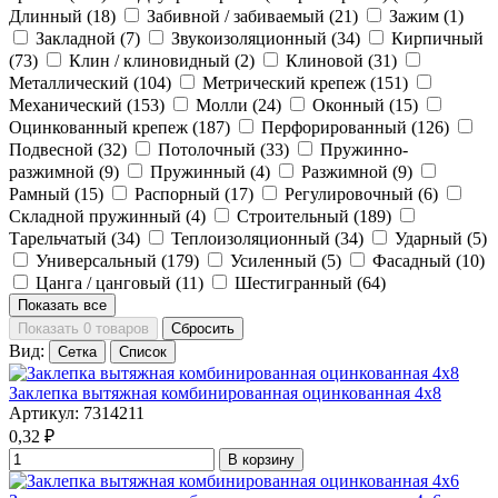
Длинный
(18)
Забивной / забиваемый
(21)
Зажим
(1)
Закладной
(7)
Звукоизоляционный
(34)
Кирпичный
(73)
Клин / клиновидный
(2)
Клиновой
(31)
Металлический
(104)
Метрический крепеж
(151)
Механический
(153)
Молли
(24)
Оконный
(15)
Оцинкованный крепеж
(187)
Перфорированный
(126)
Подвесной
(32)
Потолочный
(33)
Пружинно-
разжимной
(9)
Пружинный
(4)
Разжимной
(9)
Рамный
(15)
Распорный
(17)
Регулировочный
(6)
Складной пружинный
(4)
Строительный
(189)
Тарельчатый
(34)
Теплоизоляционный
(34)
Ударный
(5)
Универсальный
(179)
Усиленный
(5)
Фасадный
(10)
Цанга / цанговый
(11)
Шестигранный
(64)
Показать все
Показать 0 товаров
Сбросить
Вид:
Сетка
Список
Заклепка вытяжная комбинированная оцинкованная 4x8
Артикул: 7314211
0,32
₽
В корзину