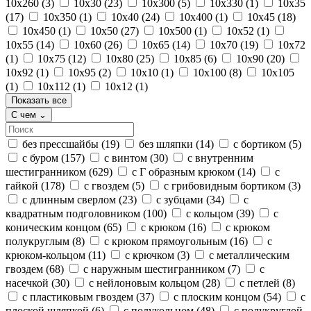
10x260
(3)
10x30
(23)
10x300
(5)
10x330
(1)
10x35
(17)
10x350
(1)
10x40
(24)
10x400
(1)
10x45
(18)
10x450
(1)
10x50
(27)
10x500
(1)
10x52
(1)
10x55
(14)
10x60
(26)
10x65
(14)
10x70
(19)
10x72
(1)
10x75
(12)
10x80
(25)
10x85
(6)
10x90
(20)
10x92
(1)
10x95
(2)
10х10
(1)
10х100
(8)
10х105
(1)
10х112
(1)
10х12
(1)
Показать все
С чем
⌄
без прессшайбы
(19)
без шляпки
(14)
с бортиком
(5)
с буром
(157)
с винтом
(30)
с внутренним
шестигранником
(629)
с Г образным крюком
(14)
с
гайкой
(178)
с гвоздем
(5)
с грибовидным бортиком
(3)
с длинным сверлом
(23)
с зубцами
(34)
с
квадратным подголовником
(100)
с кольцом
(39)
с
коническим концом
(65)
с крюком
(16)
с крюком
полукруглым
(8)
с крюком прямоугольным
(16)
с
крюком-кольцом
(11)
с крючком
(3)
с металлическим
гвоздем
(68)
с наружным шестигранником
(7)
с
насечкой
(30)
с нейлоновым кольцом
(28)
с петлей
(8)
с пластиковым гвоздем
(37)
с плоским концом
(54)
с
плоской шляпкой
(6)
с полукольцом
(48)
с полукруглой