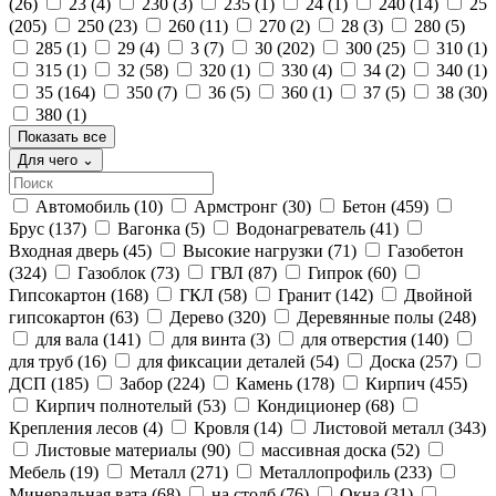
(26)
23
(4)
230
(3)
235
(1)
24
(1)
240
(14)
25
(205)
250
(23)
260
(11)
270
(2)
28
(3)
280
(5)
285
(1)
29
(4)
3
(7)
30
(202)
300
(25)
310
(1)
315
(1)
32
(58)
320
(1)
330
(4)
34
(2)
340
(1)
35
(164)
350
(7)
36
(5)
360
(1)
37
(5)
38
(30)
380
(1)
Показать все
Для чего
⌄
Автомобиль
(10)
Армстронг
(30)
Бетон
(459)
Брус
(137)
Вагонка
(5)
Водонагреватель
(41)
Входная дверь
(45)
Высокие нагрузки
(71)
Газобетон
(324)
Газоблок
(73)
ГВЛ
(87)
Гипрок
(60)
Гипсокартон
(168)
ГКЛ
(58)
Гранит
(142)
Двойной
гипсокартон
(63)
Дерево
(320)
Деревянные полы
(248)
для вала
(141)
для винта
(3)
для отверстия
(140)
для труб
(16)
для фиксации деталей
(54)
Доска
(257)
ДСП
(185)
Забор
(224)
Камень
(178)
Кирпич
(455)
Кирпич полнотелый
(53)
Кондиционер
(68)
Крепления лесов
(4)
Кровля
(14)
Листовой металл
(343)
Листовые материалы
(90)
массивная доска
(52)
Мебель
(19)
Металл
(271)
Металлопрофиль
(233)
Минеральная вата
(68)
на столб
(76)
Окна
(31)