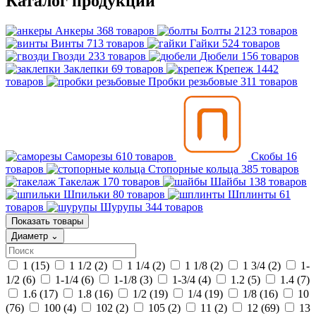
Каталог продукции
Анкеры
368 товаров
Болты
2123 товаров
Винты
713 товаров
Гайки
524 товаров
Гвозди
233 товаров
Дюбели
156 товаров
Заклепки
69 товаров
Крепеж
1442
товаров
Пробки резьбовые
311 товаров
Саморезы
610 товаров
Скобы
16
товаров
Стопорные кольца
385 товаров
Такелаж
170 товаров
Шайбы
138 товаров
Шпильки
80 товаров
Шплинты
61
товаров
Шурупы
344 товаров
Показать товары
Диаметр
⌄
1
(15)
1 1/2
(2)
1 1/4
(2)
1 1/8
(2)
1 3/4
(2)
1-
1/2
(6)
1-1/4
(6)
1-1/8
(3)
1-3/4
(4)
1.2
(5)
1.4
(7)
1.6
(17)
1.8
(16)
1/2
(19)
1/4
(19)
1/8
(16)
10
(76)
100
(4)
102
(2)
105
(2)
11
(2)
12
(69)
13