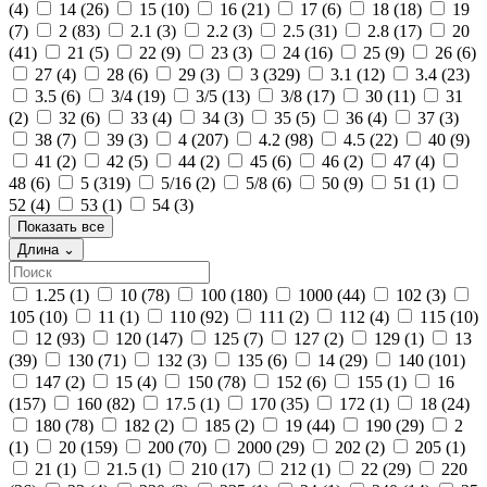
(4)
14
(26)
15
(10)
16
(21)
17
(6)
18
(18)
19
(7)
2
(83)
2.1
(3)
2.2
(3)
2.5
(31)
2.8
(17)
20
(41)
21
(5)
22
(9)
23
(3)
24
(16)
25
(9)
26
(6)
27
(4)
28
(6)
29
(3)
3
(329)
3.1
(12)
3.4
(23)
3.5
(6)
3/4
(19)
3/5
(13)
3/8
(17)
30
(11)
31
(2)
32
(6)
33
(4)
34
(3)
35
(5)
36
(4)
37
(3)
38
(7)
39
(3)
4
(207)
4.2
(98)
4.5
(22)
40
(9)
41
(2)
42
(5)
44
(2)
45
(6)
46
(2)
47
(4)
48
(6)
5
(319)
5/16
(2)
5/8
(6)
50
(9)
51
(1)
52
(4)
53
(1)
54
(3)
Показать все
Длина
⌄
1.25
(1)
10
(78)
100
(180)
1000
(44)
102
(3)
105
(10)
11
(1)
110
(92)
111
(2)
112
(4)
115
(10)
12
(93)
120
(147)
125
(7)
127
(2)
129
(1)
13
(39)
130
(71)
132
(3)
135
(6)
14
(29)
140
(101)
147
(2)
15
(4)
150
(78)
152
(6)
155
(1)
16
(157)
160
(82)
17.5
(1)
170
(35)
172
(1)
18
(24)
180
(78)
182
(2)
185
(2)
19
(44)
190
(29)
2
(1)
20
(159)
200
(70)
2000
(29)
202
(2)
205
(1)
21
(1)
21.5
(1)
210
(17)
212
(1)
22
(29)
220