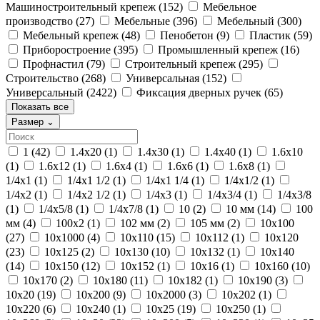
Машиностроительный крепеж
(152)
Мебельное
производство
(27)
Мебельные
(396)
Мебельный
(300)
Мебельный крепеж
(48)
Пенобетон
(9)
Пластик
(59)
Приборостроение
(395)
Промышленный крепеж
(16)
Профнастил
(79)
Строительный крепеж
(295)
Строительство
(268)
Универсальная
(152)
Универсальный
(2422)
Фиксация дверных ручек
(65)
Показать все
Размер
⌄
1
(42)
1.4х20
(1)
1.4х30
(1)
1.4х40
(1)
1.6х10
(1)
1.6х12
(1)
1.6х4
(1)
1.6х6
(1)
1.6х8
(1)
1/4x1
(1)
1/4x1 1/2
(1)
1/4x1 1/4
(1)
1/4x1/2
(1)
1/4x2
(1)
1/4x2 1/2
(1)
1/4x3
(1)
1/4x3/4
(1)
1/4x3/8
(1)
1/4x5/8
(1)
1/4x7/8
(1)
10
(2)
10 мм
(14)
100
мм
(4)
100x2
(1)
102 мм
(2)
105 мм
(2)
10x100
(27)
10x1000
(4)
10x110
(15)
10x112
(1)
10x120
(23)
10x125
(2)
10x130
(10)
10x132
(1)
10x140
(14)
10x150
(12)
10x152
(1)
10x16
(1)
10x160
(10)
10x170
(2)
10x180
(11)
10x182
(1)
10x190
(3)
10x20
(19)
10x200
(9)
10x2000
(3)
10x202
(1)
10x220
(6)
10x240
(1)
10x25
(19)
10x250
(1)