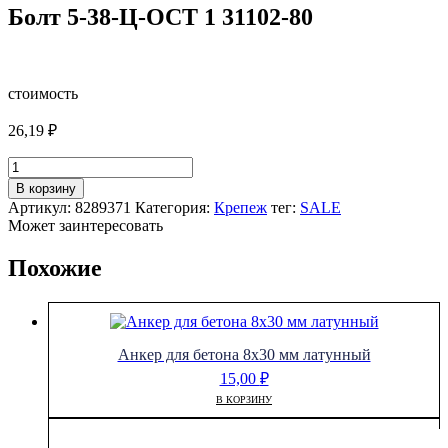
Болт 5-38-Ц-ОСТ 1 31102-80
стоимость
26,19
₽
Количество
товара
В корзину
Болт
Артикул:
8289371
Категория:
Крепеж
тег:
SALE
5-
Может заинтересовать
38-
Ц-
Похожие
ОСТ
1
31102-
80
Анкер для бетона 8х30 мм латунный
15,00
₽
В КОРЗИНУ