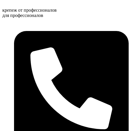
Перейти
к
крепеж от профессионалов
содержимому
для профессионалов