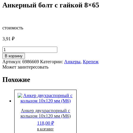
Анкерный болт с гайкой 8×65
стоимость
3,91
₽
Количество
товара
В корзину
Анкерный
Артикул:
6986669
Категории:
Анкеры
,
Крепеж
болт
Может заинтересовать
с
гайкой
Похожие
8x65
Анкер двухраспорный с
кольцом 10х120 мм (М6)
118,00
₽
В КОРЗИНУ