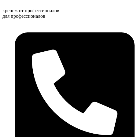
Перейти
к
крепеж от профессионалов
содержимому
для профессионалов