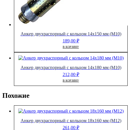
Анкер двухраспорный с кольцом 14х150 мм (М10)
189,00
₽
В КОРЗИНУ
Анкер двухраспорный с кольцом 14х180 мм (М10)
212,00
₽
В КОРЗИНУ
Похожие
Анкер двухраспорный с кольцом 18х160 мм (М12)
261,00
₽