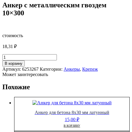
Анкер с металлическим гвоздем
10×300
стоимость
18,31
₽
Количество
товара
В корзину
Анкер
Артикул:
6253267
Категории:
Анкеры
,
Крепеж
с
Может заинтересовать
металлическим
гвоздем
Похожие
10x300
Анкер для бетона 8х30 мм латунный
15,00
₽
В КОРЗИНУ