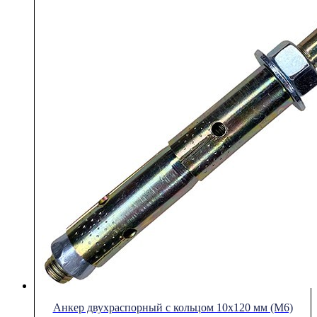
Анкер двухраспорный с кольцом 10х120 мм (М6)