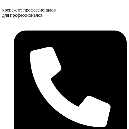
Перейти
к
крепеж от профессионалов
содержимому
для профессионалов