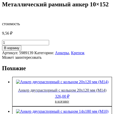
Металлический рамный анкер 10×152
стоимость
9,56
₽
Количество
товара
В корзину
Металлический
Артикул:
5989139
Категории:
Анкеры
,
Крепеж
рамный
Может заинтересовать
анкер
10x152
Похожие
Анкер двухраспорный с кольцом 20х120 мм (М14)
326,00
₽
В КОРЗИНУ