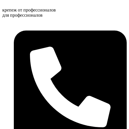
Перейти
к
крепеж от профессионалов
содержимому
для профессионалов