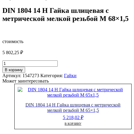
DIN 1804 14 H Гайка шлицевая с
метрической мелкой резьбой M 68×1,5
стоимость
5 802,25
₽
Количество
товара
В корзину
DIN
Артикул:
1547273
Категория:
Гайки
1804
Может заинтересовать
14
H
Гайка
шлицевая
DIN 1804 14 H Гайка шлицевая с метрической
с
мелкой резьбой M 65×1,5
метрической
мелкой
5 218,02
₽
резьбой
В КОРЗИНУ
M
68x1,5