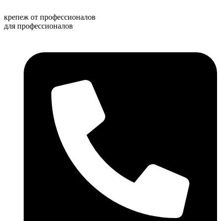
Перейти
к
крепеж от профессионалов
содержимому
для профессионалов