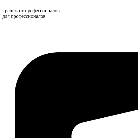
Перейти
к
крепеж от профессионалов
содержимому
для профессионалов