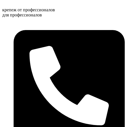
Перейти
к
крепеж от профессионалов
содержимому
для профессионалов