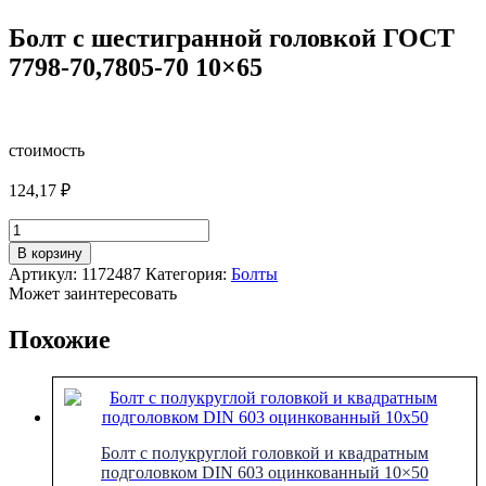
Болт с шестигранной головкой ГОСТ
7798-70,7805-70 10×65
стоимость
124,17
₽
Количество
товара
В корзину
Болт
Артикул:
1172487
Категория:
Болты
с
Может заинтересовать
шестигранной
головкой
Похожие
ГОСТ
7798-
70,7805-
70
10x65
Болт с полукруглой головкой и квадратным
подголовком DIN 603 оцинкованный 10×50