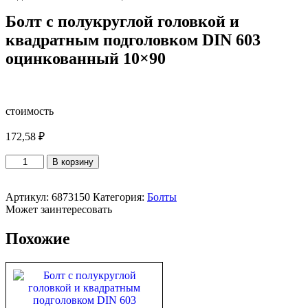
Болт с полукруглой головкой и
квадратным подголовком DIN 603
оцинкованный 10×90
стоимость
172,58
₽
Количество
В корзину
товара
Болт
с
Артикул:
6873150
Категория:
Болты
полукруглой
Может заинтересовать
головкой
и
Похожие
квадратным
подголовком
DIN
603
оцинкованный