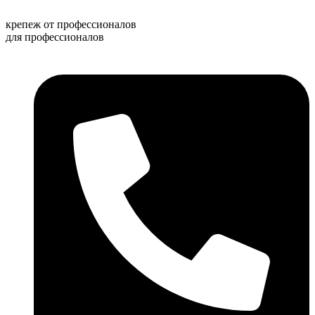
Перейти
к
крепеж от профессионалов
содержимому
для профессионалов