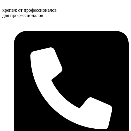
Перейти
к
крепеж от профессионалов
содержимому
для профессионалов