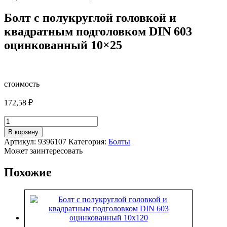
Болт с полукруглой головкой и
квадратным подголовком DIN 603
оцинкованный 10×25
стоимость
172,58
₽
Количество
товара
В корзину
Болт
Артикул:
9396107
Категория:
Болты
с
Может заинтересовать
полукруглой
головкой
Похожие
и
квадратным
подголовком
DIN
603
оцинкованный