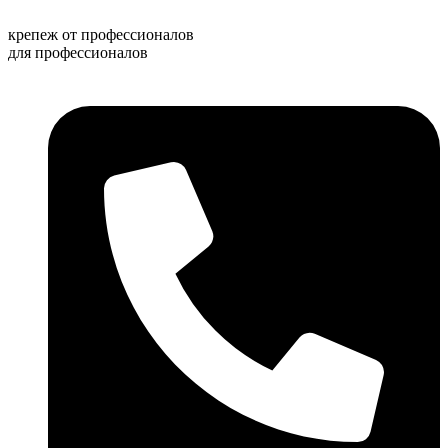
Перейти
к
крепеж от профессионалов
содержимому
для профессионалов