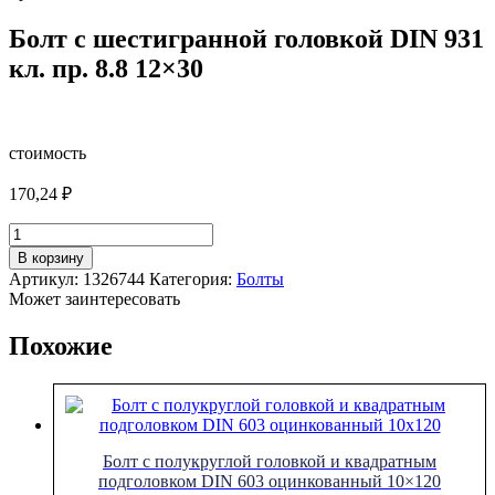
Болт с шестигранной головкой DIN 931
кл. пр. 8.8 12×30
стоимость
170,24
₽
Количество
товара
В корзину
Болт
Артикул:
1326744
Категория:
Болты
с
Может заинтересовать
шестигранной
головкой
Похожие
DIN
931
кл.
пр.
8.8
12x30
Болт с полукруглой головкой и квадратным
подголовком DIN 603 оцинкованный 10×120