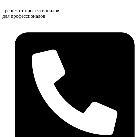
Перейти
к
крепеж от профессионалов
содержимому
для профессионалов