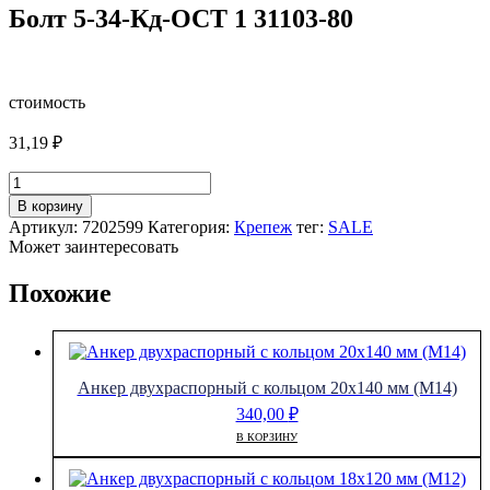
Болт 5-34-Кд-ОСТ 1 31103-80
стоимость
31,19
₽
Количество
товара
В корзину
Болт
Артикул:
7202599
Категория:
Крепеж
тег:
SALE
5-
Может заинтересовать
34-
Кд-
Похожие
ОСТ
1
31103-
80
Анкер двухраспорный с кольцом 20х140 мм (М14)
340,00
₽
В КОРЗИНУ