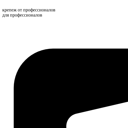
Перейти
к
крепеж от профессионалов
содержимому
для профессионалов