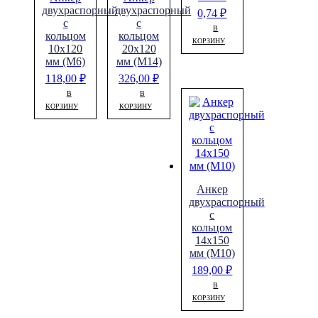
двухраспорный
двухраспорный
0,74
₽
с
с
В
кольцом
кольцом
КОРЗИНУ
10х120
20х120
мм (М6)
мм (М14)
118,00
₽
326,00
₽
В
В
КОРЗИНУ
КОРЗИНУ
Анкер
двухраспорный
с
кольцом
14х150
мм (М10)
189,00
₽
В
КОРЗИНУ