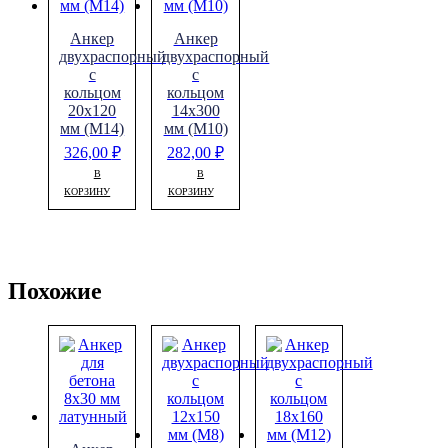
Анкер
Анкер
двухраспорный
двухраспорный
с
с
кольцом
кольцом
20х120
14х300
мм (М14)
мм (М10)
326,00
₽
282,00
₽
В
В
КОРЗИНУ
КОРЗИНУ
Похожие