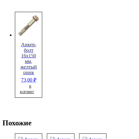
Анкер-
болт
16х150
мм,
желтый
цинк
73,00
₽
В
КОРЗИНУ
Похожие