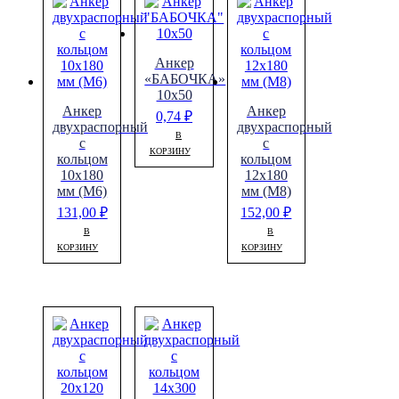
Анкер
«БАБОЧКА»
10х50
Анкер
Анкер
0,74
₽
двухраспорный
двухраспорный
В
с
с
КОРЗИНУ
кольцом
кольцом
10х180
12х180
мм (М6)
мм (М8)
131,00
₽
152,00
₽
В
В
КОРЗИНУ
КОРЗИНУ