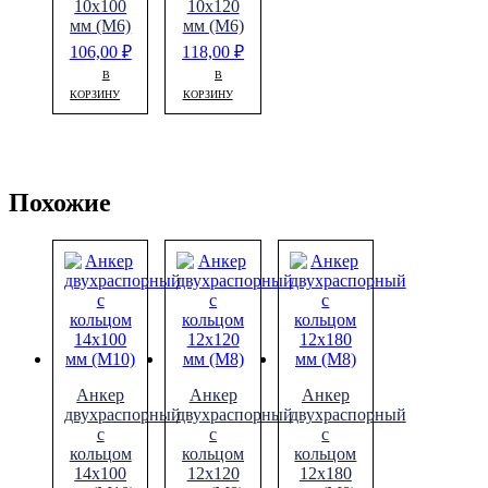
10х100
10х120
мм (М6)
мм (М6)
106,00
₽
118,00
₽
В
В
КОРЗИНУ
КОРЗИНУ
Похожие
Анкер
Анкер
Анкер
двухраспорный
двухраспорный
двухраспорный
с
с
с
кольцом
кольцом
кольцом
14х100
12х120
12х180