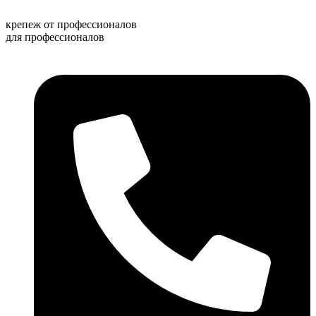
Перейти
к
крепеж от профессионалов
содержимому
для профессионалов