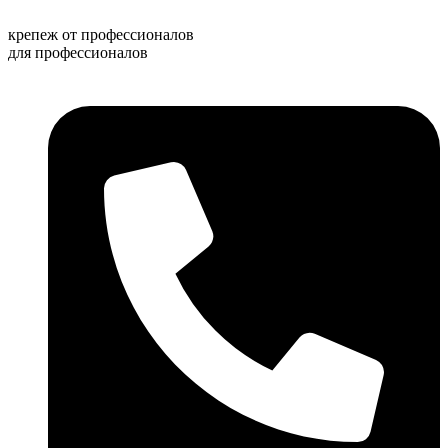
Перейти
к
крепеж от профессионалов
содержимому
для профессионалов