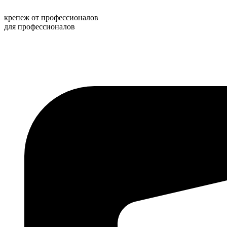
Перейти
к
крепеж от профессионалов
содержимому
для профессионалов