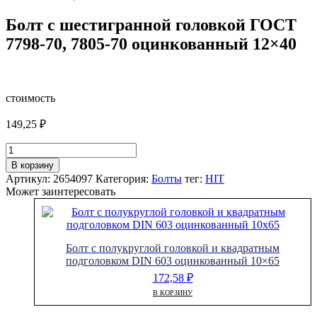
Болт с шестигранной головкой ГОСТ
7798-70, 7805-70 оцинкованный 12×40
стоимость
149,25
₽
Количество
товара
В корзину
Болт
Артикул:
2654097
Категория:
Болты
тег:
HIT
с
Может заинтересовать
шестигранной
головкой
ГОСТ
7798-
Болт с полукруглой головкой и квадратным
70,
подголовком DIN 603 оцинкованный 10×65
7805-
70
172,58
₽
оцинкованный
В КОРЗИНУ
12x40