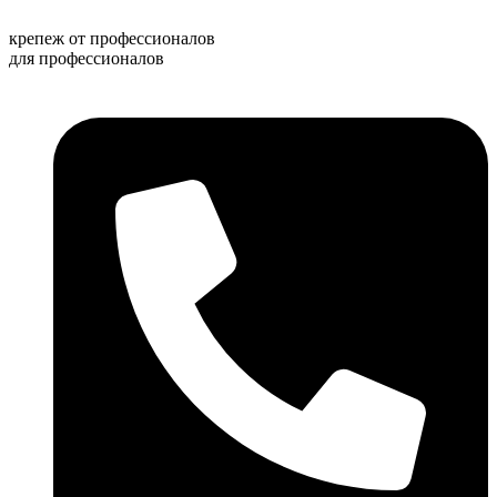
Перейти
к
крепеж от профессионалов
содержимому
для профессионалов