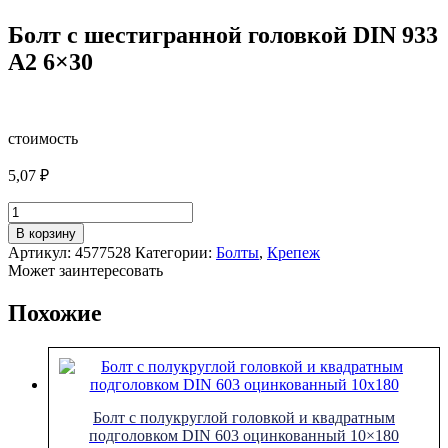
Болт с шестигранной головкой DIN 933
A2 6×30
стоимость
5,07
₽
Количество
товара
В корзину
Болт
Артикул:
4577528
Категории:
Болты
,
Крепеж
с
Может заинтересовать
шестигранной
головкой
Похожие
DIN
933
A2
6x30
Болт с полукруглой головкой и квадратным
подголовком DIN 603 оцинкованный 10×180