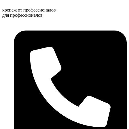
Перейти
к
крепеж от профессионалов
содержимому
для профессионалов