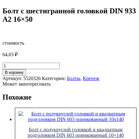
Болт с шестигранной головкой DIN 933
A2 16×50
стоимость
64,03
₽
Количество
товара
В корзину
Болт
Артикул:
5520326
Категории:
Болты
,
Крепеж
с
Может заинтересовать
шестигранной
головкой
Похожие
DIN
933
A2
16x50
Болт с полукруглой головкой и квадратным
подголовком DIN 603 оцинкованный 10×140