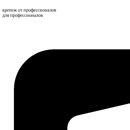
Перейти
к
крепеж от профессионалов
содержимому
для профессионалов