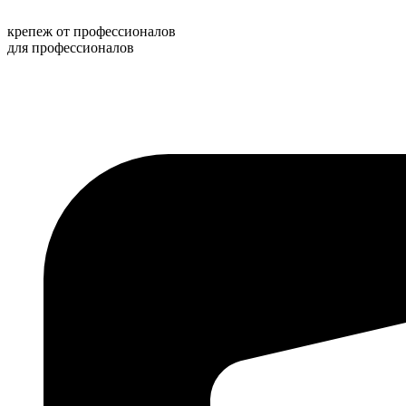
Перейти
к
крепеж от профессионалов
содержимому
для профессионалов