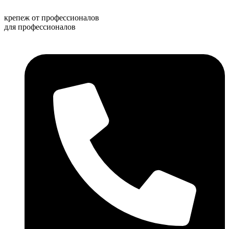
Перейти
к
крепеж от профессионалов
содержимому
для профессионалов