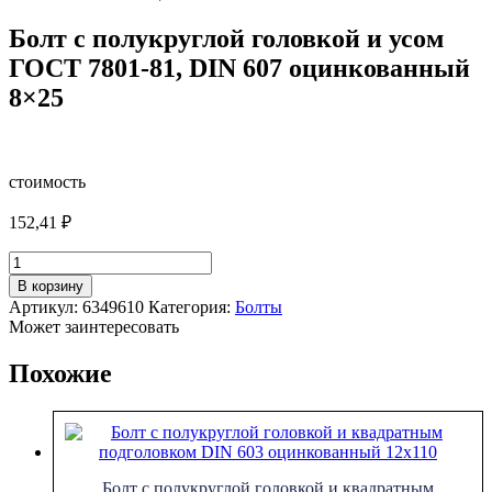
Болт с полукруглой головкой и усом
ГОСТ 7801-81, DIN 607 оцинкованный
8×25
стоимость
152,41
₽
Количество
товара
В корзину
Болт
Артикул:
6349610
Категория:
Болты
с
Может заинтересовать
полукруглой
головкой
Похожие
и
усом
ГОСТ
7801-
81,
DIN
Болт с полукруглой головкой и квадратным