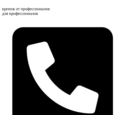
Перейти
к
крепеж от профессионалов
содержимому
для профессионалов