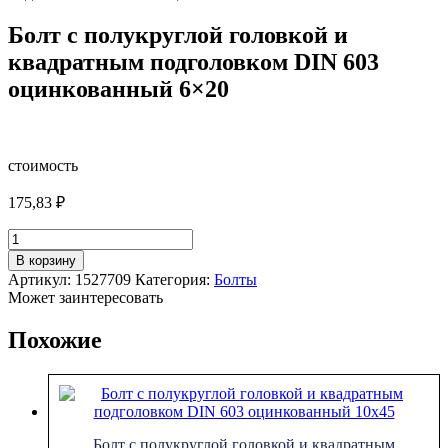
Болт с полукруглой головкой и
квадратным подголовком DIN 603
оцинкованный 6×20
стоимость
175,83
₽
Количество
товара
В корзину
Болт
Артикул:
1527709
Категория:
Болты
с
Может заинтересовать
полукруглой
головкой
Похожие
и
квадратным
подголовком
DIN
603
оцинкованный
Болт с полукруглой головкой и квадратным