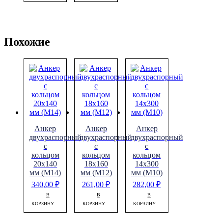
Похожие
Анкер
Анкер
Анкер
двухраспорный
двухраспорный
двухраспорный
с
с
с
кольцом
кольцом
кольцом
20х140
18х160
14х300
мм (М14)
мм (М12)
мм (М10)
340,00
₽
261,00
₽
282,00
₽
В
В
В
КОРЗИНУ
КОРЗИНУ
КОРЗИНУ