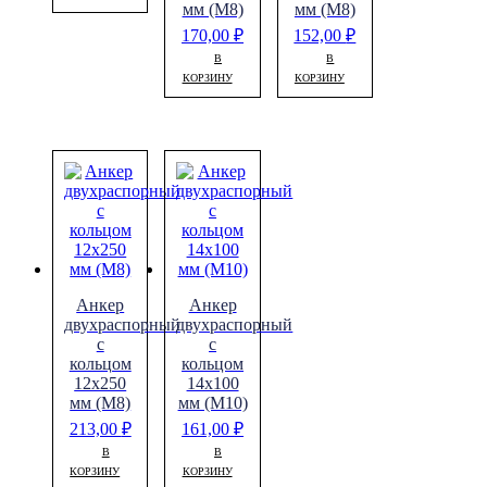
мм (М8)
мм (М8)
170,00
₽
152,00
₽
В
В
КОРЗИНУ
КОРЗИНУ
Анкер
Анкер
двухраспорный
двухраспорный
с
с
кольцом
кольцом
12х250
14х100
мм (М8)
мм (М10)
213,00
₽
161,00
₽
В
В
КОРЗИНУ
КОРЗИНУ