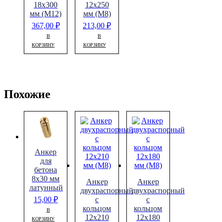
18х300
12х250
мм (М12)
мм (М8)
367,00
₽
213,00
₽
В
В
КОРЗИНУ
КОРЗИНУ
Похожие
Анкер
для
бетона
8х30 мм
Анкер
Анкер
латунный
двухраспорный
двухраспорный
с
с
15,00
₽
кольцом
кольцом
В
12х210
12х180
КОРЗИНУ