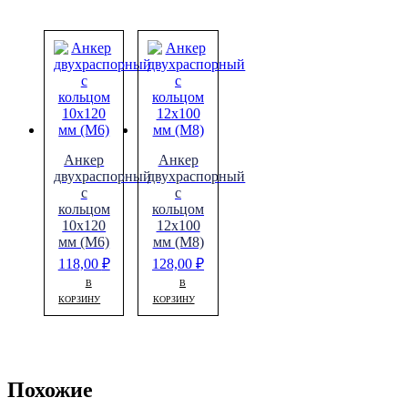
Анкер
Анкер
двухраспорный
двухраспорный
с
с
кольцом
кольцом
10х120
12х100
мм (М6)
мм (М8)
118,00
₽
128,00
₽
В
В
КОРЗИНУ
КОРЗИНУ
Похожие