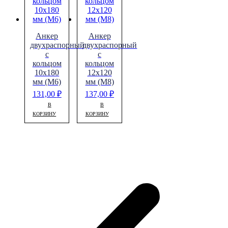
Анкер
Анкер
двухраспорный
двухраспорный
с
с
кольцом
кольцом
10х180
12х120
мм (М6)
мм (М8)
131,00
₽
137,00
₽
В
В
КОРЗИНУ
КОРЗИНУ