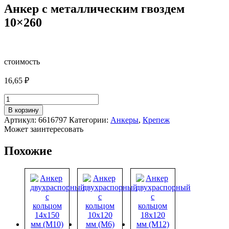
Анкер с металлическим гвоздем
10×260
стоимость
16,65
₽
Количество
товара
В корзину
Анкер
Артикул:
6616797
Категории:
Анкеры
,
Крепеж
с
Может заинтересовать
металлическим
гвоздем
Похожие
10x260