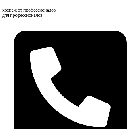
Перейти
к
крепеж от профессионалов
содержимому
для профессионалов