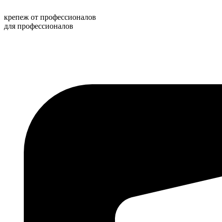
Перейти
к
крепеж от профессионалов
содержимому
для профессионалов