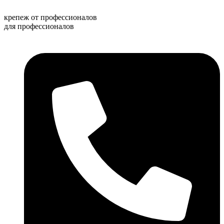
Перейти
к
крепеж от профессионалов
содержимому
для профессионалов