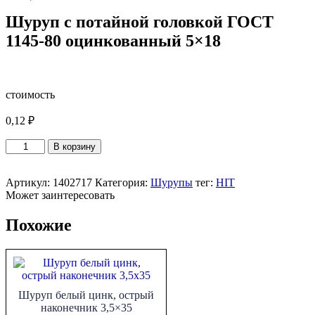
Шуруп с потайной головкой ГОСТ
1145-80 оцинкованный 5×18
стоимость
0,12
₽
Количество
В корзину
товара
Шуруп
с
Артикул:
1402717
Категория:
Шурупы
тег:
HIT
потайной
Может заинтересовать
головкой
ГОСТ
Похожие
1145-
80
оцинкованный
5x18
Шуруп белый цинк, острый
наконечник 3,5×35