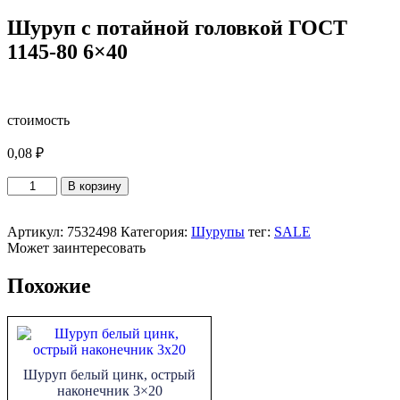
Шуруп с потайной головкой ГОСТ
1145-80 6×40
стоимость
0,08
₽
Количество
В корзину
товара
Шуруп
с
Артикул:
7532498
Категория:
Шурупы
тег:
SALE
потайной
Может заинтересовать
головкой
ГОСТ
Похожие
1145-
80
6x40
Шуруп белый цинк, острый
наконечник 3×20