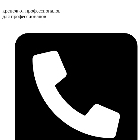
Перейти
к
крепеж от профессионалов
содержимому
для профессионалов